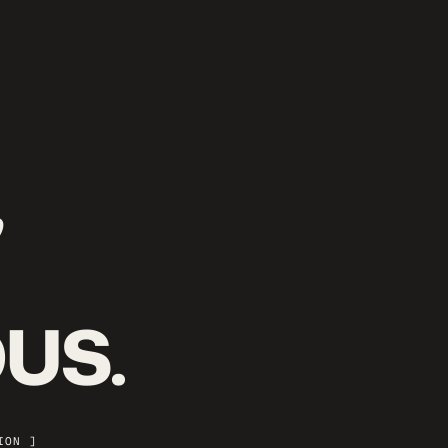
,
US.
ION ]