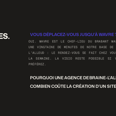
ES.
VOUS DÉPLACEZ-VOUS JUSQU’À WAVRE 
OUI. WAVRE EST LE CHEF-LIEU DU BRABANT WA
UNE VINGTAINE DE MINUTES DE NOTRE BASE DE 
L’ALLEUD : LE RENDEZ-VOUS SE FAIT CHEZ VOU
LA SEMAINE. LA VISIO RESTE POSSIBLE SI 
PRÉFÉREZ.
POURQUOI UNE AGENCE DE BRAINE-L’ALL
MÊME PROVINCE, MÊME TISSU DE COMMERCE
COMBIEN COÛTE LA CRÉATION D’UN SITE
PROFESSIONS LIBÉRALES, PRIX PUBLIÉS. VOUS P
DE 1 200 À 3 000 € HTVA SELON LE FORMAT, 
TRAVAIL, PAS UNE GRANDE STRUCTURE BRUXELLO
COMPRISES. LE PRIX EST PUBLIÉ ET IDENTIQ
VOUS PARLEZ DIRECTEMENT À LA PERSONNE QUI 
TOUT LE MONDE : LA DISTANCE NE LE CHANGE 
VOTRE SIT
DÉTAIL FIGURE SUR LA PAGE OF