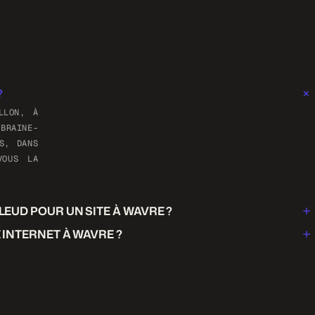
?
LLON, À
BRAINE-
S, DANS
VOUS LA
+
EUD POUR UN SITE À WAVRE ?
S ET DE
+
 INTERNET À WAVRE ?
AYEZ LE
OPTIONS
ISE, ET
UE POUR
PRODUIT
PAS. LE
E.
FRES.